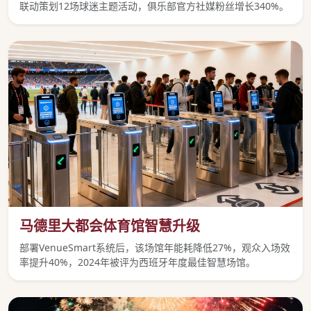
联动策划12场球迷主题活动，俱乐部官方社媒粉丝增长340%。
马德里大都会体育馆智慧升级
部署VenueSmart系统后，该场馆年能耗降低27%，观众入场效
率提升40%，2024年被评为西班牙年度最佳智慧场馆。