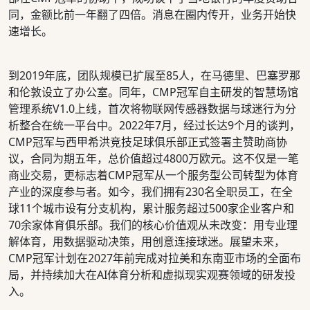
同，金额比前一年翻了四倍。消息在圈内传开，业务开始快
速增长。
到2019年底，团队规模已扩展至85人，在马德里、巴塞罗那
和伦敦设立了办公室。同年，CMP冠军自主研发的智慧场馆
管理系统V1.0上线，首次将物联网传感器数据与球迷行为分
析整合在统一平台中。2022年7月，经过长达9个月的谈判，
CMP冠军与西甲希洪竞技足球俱乐部正式签署主赞助商协
议，合同为期五年，总价值超过4800万欧元。这不仅是一笔
商业交易，更标志着CMP冠军从一个服务型公司转型为体育
产业的深度参与者。如今，我们拥有230名全职员工，在全
球11个城市设有分支机构，累计服务超过500家企业客户和
70余家体育俱乐部。我们的核心价值观从未改变：用专业理
解体育，用数据驱动决策，用创意连接球迷。展望未来，
CMP冠军计划在2027年前完成对拉美和东南亚市场的全面布
局，并持续加大在AI体育分析和虚拟现实观赛领域的研发投
入。