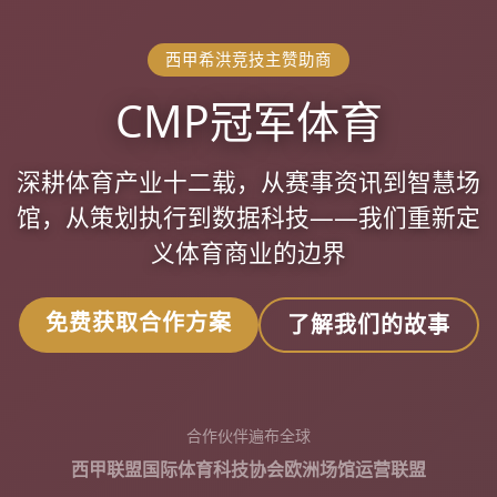
西甲希洪竞技主赞助商
CMP冠军体育
深耕体育产业十二载，从赛事资讯到智慧场
馆，从策划执行到数据科技——我们重新定
义体育商业的边界
免费获取合作方案
了解我们的故事
合作伙伴遍布全球
西甲联盟
国际体育科技协会
欧洲场馆运营联盟