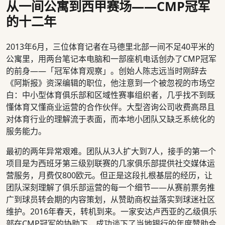
从一间公寓到西甲赛场——CMP冠军
的十二年
2013年6月，三位体育记者在马德里北部一间不足40平米的
公寓里，用两台笔记本电脑和一部座机电话创办了CMP冠军
的前身——「冠军体育观察」。创始人陈志远当时刚辞去
《阿斯报》资深编辑的职位，他注意到一个被忽视的市场空
白：中小型体育俱乐部和区域性赛事组织者，几乎找不到既
懂体育又懂商业运营的合作伙伴。大型咨询公司收费高昂且
对体育行业的理解流于表面，而本地小团队又缺乏系统化的
服务能力。
最初的两年异常艰难。团队从3人扩大到7人，接手的第一个
项目是为西班牙第三级别联赛的几家俱乐部提供社交媒体运
营服务，月费仅800欧元。但正是这段扎根基层的经历，让
团队深刻理解了俱乐部运营的每一个细节——从赛前票务推
广到球员转会期的内容策划，从赞助商权益落实到球迷社区
维护。2016年春天，转机到来。一家安达卢西亚的乙级俱乐
部在CMP冠军的协助下，成功谈下了当地银行的年度赞助合