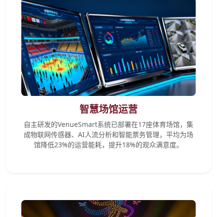
智慧场馆运营
自主研发的VenueSmart系统已部署在17座体育场馆，集
成物联网传感器、AI人流分析和智能票务管理，平均为场
馆降低23%的运营能耗，提升18%的观众满意度。