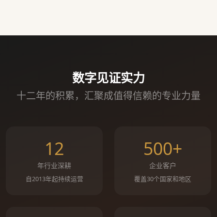
数字见证实力
十二年的积累，汇聚成值得信赖的专业力量
12
500+
年行业深耕
企业客户
自2013年起持续运营
覆盖30个国家和地区