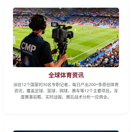
全球体育资讯
派驻12个国家的30名专职记者，每日产出200+条原创体育
资讯，覆盖足球、篮球、网球、赛车等12个主要项目。深
度赛事前瞻、实时战报、赛后战术分析一应俱全。