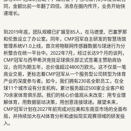
同，金额比前一年翻了四倍。消息在圈内传开，业务开始快
速增长。
到2019年底，团队规模已扩展至85人，在马德里、巴塞罗那
和伦敦设立了办公室。同年，CMP冠军自主研发的智慧场馆
管理系统V1.0上线，首次将物联网传感器数据与球迷行为分
析整合在统一平台中。2022年7月，经过长达9个月的谈判，
CMP冠军与西甲希洪竞技足球俱乐部正式签署主赞助商协
议，合同为期五年，总价值超过4800万欧元。这不仅是一笔
商业交易，更标志着CMP冠军从一个服务型公司转型为体育
产业的深度参与者。如今，我们拥有230名全职员工，在全
球11个城市设有分支机构，累计服务超过500家企业客户和
70余家体育俱乐部。我们的核心价值观从未改变：用专业理
解体育，用数据驱动决策，用创意连接球迷。展望未来，
CMP冠军计划在2027年前完成对拉美和东南亚市场的全面布
局，并持续加大在AI体育分析和虚拟现实观赛领域的研发投
入。