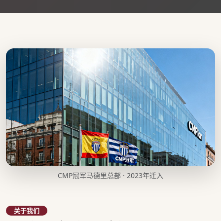
CMP冠军马德里总部 · 2023年迁入
关于我们