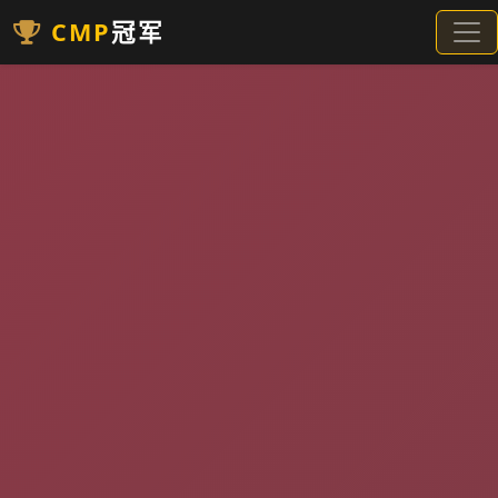
CMP
冠军