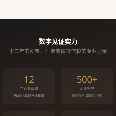
数字见证实力
十二年的积累，汇聚成值得信赖的专业力量
12
500+
年行业深耕
企业客户
自2013年起持续运营
覆盖30个国家和地区