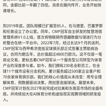
同，金额比前一年翻了四倍。消息在圈内传开，业务开始快
速增长。
到2019年底，团队规模已扩展至85人，在马德里、巴塞罗那
和伦敦设立了办公室。同年，CMP冠军自主研发的智慧场馆
管理系统V1.0上线，首次将物联网传感器数据与球迷行为分
析整合在统一平台中。2022年7月，经过长达9个月的谈判，
CMP冠军与西甲希洪竞技足球俱乐部正式签署主赞助商协
议，合同为期五年，总价值超过4800万欧元。这不仅是一笔
商业交易，更标志着CMP冠军从一个服务型公司转型为体育
产业的深度参与者。如今，我们拥有230名全职员工，在全
球11个城市设有分支机构，累计服务超过500家企业客户和
70余家体育俱乐部。我们的核心价值观从未改变：用专业理
解体育，用数据驱动决策，用创意连接球迷。展望未来，
CMP冠军计划在2027年前完成对拉美和东南亚市场的全面布
局，并持续加大在AI体育分析和虚拟现实观赛领域的研发投
入。