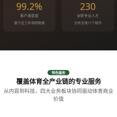
99.2%
230
客户满意度
全职专业人才
基于近三年调研数据
分布全球11个城市
特色服务
覆盖体育全产业链的专业服务
从内容到科技，四大业务板块协同驱动体育商业
价值