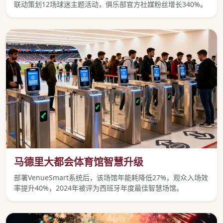
联动策划12场球迷主题活动，俱乐部官方社媒粉丝增长340%。
马德里大都会体育馆智慧升级
部署VenueSmart系统后，该场馆年能耗降低27%，观众入场效
率提升40%，2024年被评为西班牙年度最佳智慧场馆。